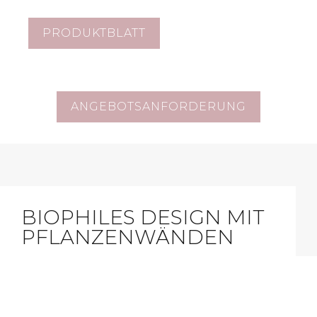
PRODUKTBLATT
ANGEBOTSANFORDERUNG
BIOPHILES DESIGN MIT
PFLANZENWÄNDEN
Biophiles Design heißt, ein Umfeld zu
schaffen, das sich grüner, naturnäher und
lebendiger anfühlt. Uns Menschen geht es am