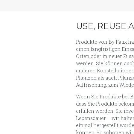
USE, REUSE 
Produkte von By Faux ha
einen langfristigen Ein
Orten oder in neuer Zu
werden. Sie können auc
anderen Konstellatione
Pflanzen als auch Pflan
Auffrischung, zum Wiede
Wenn Sie Produkte bei By
dass Sie Produkte bekomm
erfüllen werden. Sie inve
Lebensdauer – wir halte
einmal hergestellt wurd
können. So schonen wir