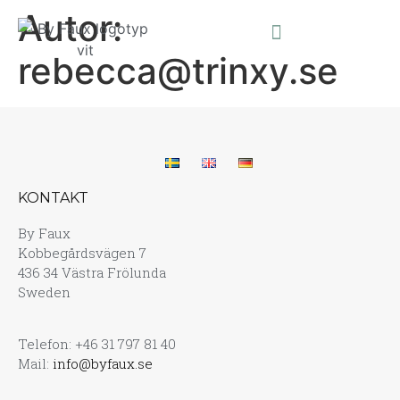
Autor:
rebecca@trinxy.se
KONTAKT
By Faux
Kobbegårdsvägen 7
436 34 Västra Frölunda
Sweden
Telefon: +46 31 797 81 40
Mail:
info@byfaux.se